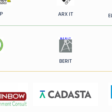
P
ARX IT
E
BERIT